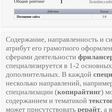
Общий рейтинг
1
Подробнее о рейт
Действие
Баллы
Посещение сайта
1.0
Содержание, направленность и с
атрибут его грамотного оформле
сферами деятельности
фрилансе
специализируется в 1-2 основны
дополнительных. В каждой
спец
несколько направлений, наприме
специализации (
копирайтинг
) м
содержанием и тематикой
тексто
может присутствовать
рерайт
, а