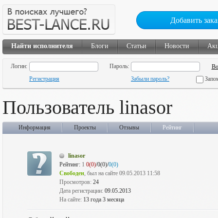
Добавить зака
Найти исполнителя
Блоги
Статьи
Новости
Ак
Логин:
Пароль:
Регистрация
Забыли пароль?
Запо
Пользователь linasor
Информация
Проекты
Отзывы
Рейтинг
linasor
Рейтинг:
1
0(0)
/0(0)/
0(0)
Свободен
, был на сайте 09.05.2013 11:58
Просмотров:
24
Дата регистрации:
09.05.2013
На сайте:
13 года 3 месяца