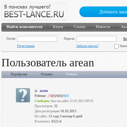
Добавить зака
Найти исполнителя
Блоги
Статьи
Новости
Ак
Логин:
Пароль:
Регистрация
Забыли пароль?
Запо
Пользователь arean
Портфолио
Отзывы
Рейтинг
arean
Рейтинг:
2
0(0)
/0(0)/
0(0)
Свободен
, был на сайте 21.05.2013 09:55
Просмотров:
31
Дата регистрации:
01.05.2013
На сайте:
13 года 3 месяца 6 дней
В каталоге:
8122-й