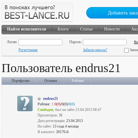
Добавить зака
Найти исполнителя
Блоги
Статьи
Новости
Ак
Логин:
Пароль:
Регистрация
Забыли пароль?
Запо
Пользователь endrus21
Портфолио
Отзывы
Рейтинг
endrus21
Рейтинг:
1
0(0)
/0(0)/
0(0)
Свободен
, был на сайте 23.04.2013 08:47
Просмотров:
31
Дата регистрации:
23.04.2013
На сайте:
13 года 4 месяца
В каталоге:
20170-й