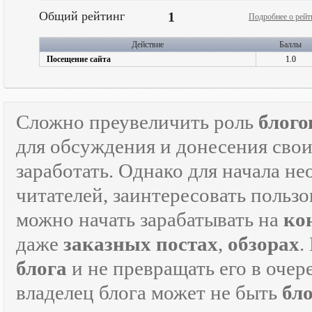
Общий рейтинг
1
Подробнее о рейт
Действие
Баллы
Посещение сайта
1.0
Сложно преувеличить роль
блого
для обсуждения и донесения свои
заработать. Однако для начала н
читателей, заинтересовать пользо
можно начать зарабатывать на
ко
даже
заказных постах
,
обзорах
.
блога
и не превращать его в оче
владелец блога может не быть
бл