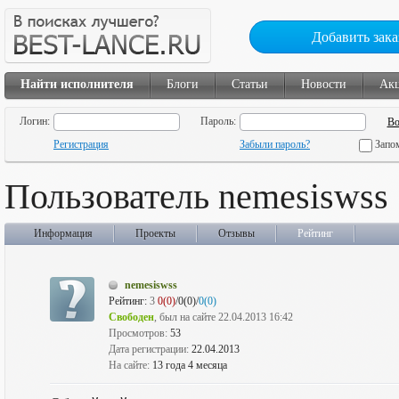
Добавить зака
Найти исполнителя
Блоги
Статьи
Новости
Ак
Логин:
Пароль:
Регистрация
Забыли пароль?
Запо
Пользователь nemesiswss
Информация
Проекты
Отзывы
Рейтинг
nemesiswss
Рейтинг:
3
0(0)
/0(0)/
0(0)
Свободен
, был на сайте 22.04.2013 16:42
Просмотров:
53
Дата регистрации:
22.04.2013
На сайте:
13 года 4 месяца