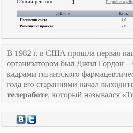
Общий рейтинг
3
Подробнее о рейт
Действие
Баллы
Посещение сайта
1.0
Размещение проекта
2.0
В 1982 г. в США прошла первая н
организатором был Джил Гордон – 
кадрами гигантского фармацевтичес
года его стараниями начал выходи
телеработе
, который назывался «
T