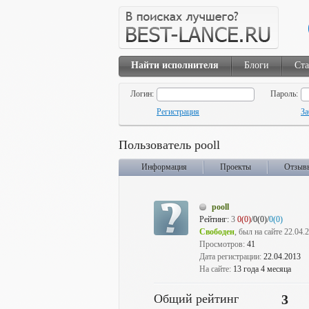
Найти исполнителя
Блоги
Ста
Логин:
Пароль:
Регистрация
За
Пользователь pooll
Информация
Проекты
Отзыв
pooll
Рейтинг:
3
0(0)
/0(0)/
0(0)
Свободен
, был на сайте 22.04.
Просмотров:
41
Дата регистрации:
22.04.2013
На сайте:
13 года 4 месяца
Общий рейтинг
3