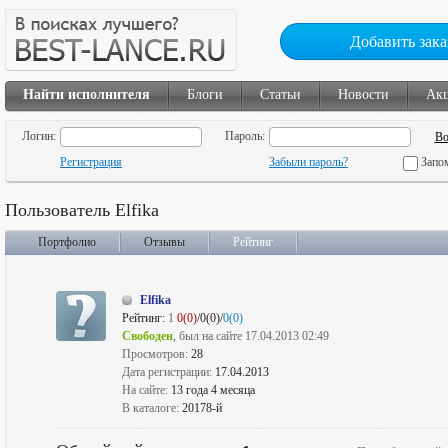
Добавить зака
Найти исполнителя
Блоги
Статьи
Новости
Ак
Логин:
Пароль:
Регистрация
Забыли пароль?
Запо
Пользователь Elfika
Портфолио
Отзывы
Рейтинг
Elfika
Рейтинг:
1
0(0)
/0(0)/
0(0)
Свободен
, был на сайте 17.04.2013 02:49
Просмотров:
28
Дата регистрации:
17.04.2013
На сайте:
13 года 4 месяца
В каталоге:
20178-й