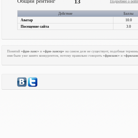
Общий рейтинг
13
Подробнее о рейт
Действие
Баллы
Аватар
10.0
Посещение сайта
3.0
Понятий
«фри-ланс»
и
«фри-лансер»
на самом деле не существует, подобные термин
имя было уже занято конкурентом, потому правильно говорить
«фриланс»
и
«фрилан