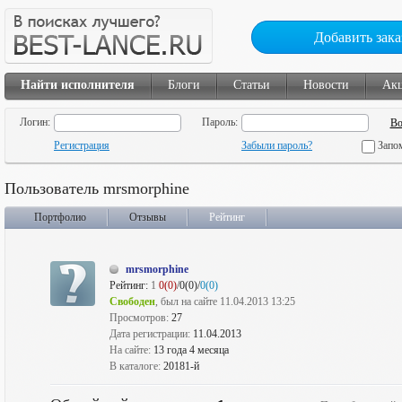
Добавить зака
Найти исполнителя
Блоги
Статьи
Новости
Ак
Логин:
Пароль:
Регистрация
Забыли пароль?
Запо
Пользователь mrsmorphine
Портфолио
Отзывы
Рейтинг
mrsmorphine
Рейтинг:
1
0(0)
/0(0)/
0(0)
Свободен
, был на сайте 11.04.2013 13:25
Просмотров:
27
Дата регистрации:
11.04.2013
На сайте:
13 года 4 месяца
В каталоге:
20181-й