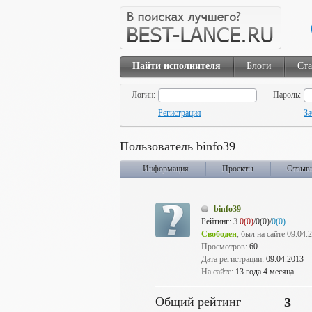
Найти исполнителя
Блоги
Ста
Логин:
Пароль:
Регистрация
За
Пользователь binfo39
Информация
Проекты
Отзыв
binfo39
Рейтинг:
3
0(0)
/0(0)/
0(0)
Свободен
, был на сайте 09.04.
Просмотров:
60
Дата регистрации:
09.04.2013
На сайте:
13 года 4 месяца
Общий рейтинг
3