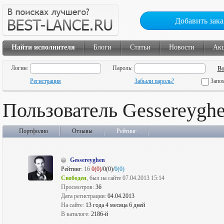
Добавить зака
Найти исполнителя
Блоги
Статьи
Новости
Ак
Логин:
Пароль:
Регистрация
Забыли пароль?
Запо
Пользователь Gessereygh
Портфолио
Отзывы
Рейтинг
Gessereyghen
Рейтинг:
16
0(0)
/0(0)/
0(0)
Свободен
, был на сайте 07.04.2013 15:14
Просмотров:
36
Дата регистрации:
04.04.2013
На сайте:
13 года 4 месяца 6 дней
В каталоге:
2186-й