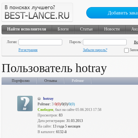
Добавить зака
Найти исполнителя
Блоги
Статьи
Новости
Ак
Логин:
Пароль:
Регистрация
Забыли пароль?
Запо
Пользователь hotray
Портфолио
Отзывы
Рейтинг
hotray
Рейтинг:
3
0(0)
/0(0)/
0(0)
Свободен
, был на сайте 05.06.2013 17:58
Просмотров:
83
Дата регистрации:
31.03.2013
На сайте:
13 года 5 месяцев
В каталоге:
6132-й