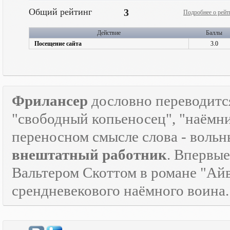
Общий рейтинг
3
Подробнее о рейт
Действие
Баллы
Посещение сайта
3.0
Фрилансер
дословно переводится
"свободный копьеносец", "наёмник"
переносном смысле слова - воль
внештатный работник
. Впервые
Вальтером Скоттом в романе "Айв
срендневекового наёмного воина.