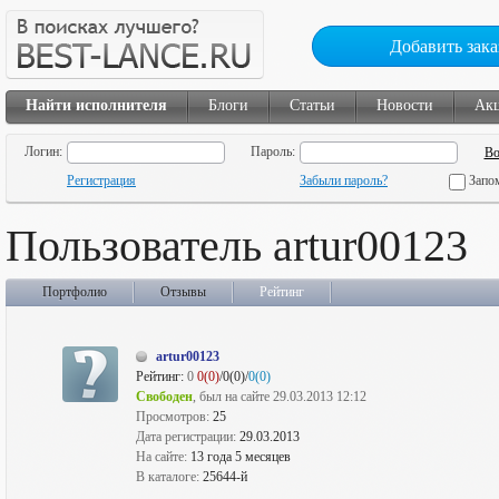
Добавить зака
Найти исполнителя
Блоги
Статьи
Новости
Ак
Логин:
Пароль:
Регистрация
Забыли пароль?
Запо
Пользователь artur00123
Портфолио
Отзывы
Рейтинг
artur00123
Рейтинг:
0
0(0)
/0(0)/
0(0)
Свободен
, был на сайте 29.03.2013 12:12
Просмотров:
25
Дата регистрации:
29.03.2013
На сайте:
13 года 5 месяцев
В каталоге:
25644-й