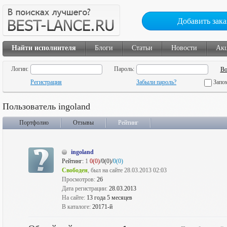
Добавить зака
Найти исполнителя
Блоги
Статьи
Новости
Ак
Логин:
Пароль:
Регистрация
Забыли пароль?
Запо
Пользователь ingoland
Портфолио
Отзывы
Рейтинг
ingoland
Рейтинг:
1
0(0)
/0(0)/
0(0)
Свободен
, был на сайте 28.03.2013 02:03
Просмотров:
26
Дата регистрации:
28.03.2013
На сайте:
13 года 5 месяцев
В каталоге:
20171-й