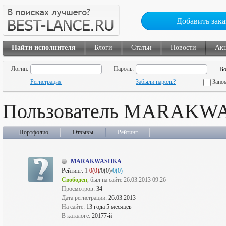
Добавить зака
Найти исполнителя
Блоги
Статьи
Новости
Ак
Логин:
Пароль:
Регистрация
Забыли пароль?
Запо
Пользователь MARAK
Портфолио
Отзывы
Рейтинг
MARAKWASHKA
Рейтинг:
1
0(0)
/0(0)/
0(0)
Свободен
, был на сайте 26.03.2013 09:26
Просмотров:
34
Дата регистрации:
26.03.2013
На сайте:
13 года 5 месяцев
В каталоге:
20177-й