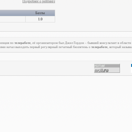
Подробнее о рейтинге
Баллы
1.0
еренция по
телеработе
, её организатором был Джил Гордон – бывший консультант в области
ниями начал выходить первый регулярный печатный бюллетень о
телеработе
, который называ