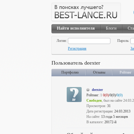
Найти исполнителя
Блоги
Ста
Логин:
Пароль:
Регистрация
За
Пользователь deexter
Портфолио
Отзывы
Рейтинг
deexter
Рейтинг:
1
0(0)
/0(0)/
0(0)
Свободен
, был на сайте 24.03.
Просмотров:
31
Дата регистрации:
24.03.2013
На сайте:
13 года 5 месяцев
В каталоге:
20172-й