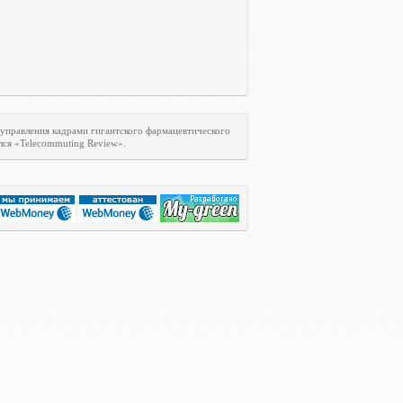
 управления кадрами гигантского фармацевтического
лся «
Telecommuting
Review
».