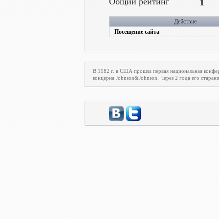
Общий рейтинг
1
Действие
Посещение сайта
В 1982 г. в США прошла первая национальная конф
концерна Johnson&Johnson. Через 2 года его стара