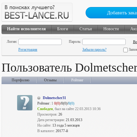
Добавить зака
Найти исполнителя
Блоги
Статьи
Новости
Ак
Логин:
Пароль:
Регистрация
Забыли пароль?
Запо
Пользователь Dolmetsche
Портфолио
Отзывы
Рейтинг
Dolmetscher31
Рейтинг:
1
0(0)
/0(0)/
0(0)
Свободен
, был на сайте 22.03.2013 10:36
Просмотров:
26
Дата регистрации:
21.03.2013
На сайте:
13 года 5 месяцев
В каталоге:
20177-й