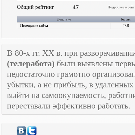
Общий рейтинг
47
Подробнее о рейт
Действие
Баллы
Посещение сайта
47.0
В 80-х гг.
XX
в. при разворачивани
(телеработа)
были выявлены первые
недостаточно грамотно организова
убытки, а не прибыль, в удаленных
выйти на самоокупаемость, работн
переставали эффективно работать.