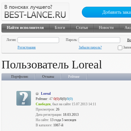
Добавить зака
Найти исполнителя
Блоги
Статьи
Новости
Ак
Логин:
Пароль:
Регистрация
Забыли пароль?
Запо
Пользователь Loreal
Портфолио
Отзывы
Рейтинг
Loreal
Рейтинг:
47
0(0)
/0(0)/
0(0)
Свободен
, был на сайте 15.07.2013 14:11
Просмотров:
26
Дата регистрации:
18.03.2013
На сайте:
13 года 5 месяцев
В каталоге:
1067-й