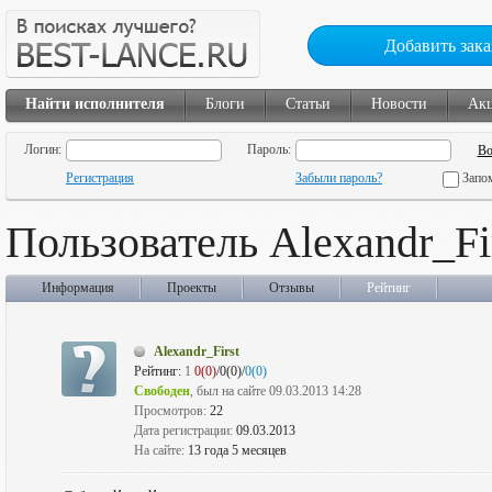
Добавить зака
Найти исполнителя
Блоги
Статьи
Новости
Ак
Логин:
Пароль:
Регистрация
Забыли пароль?
Запо
Пользователь Alexandr_Fi
Информация
Проекты
Отзывы
Рейтинг
Alexandr_First
Рейтинг:
1
0(0)
/0(0)/
0(0)
Свободен
, был на сайте 09.03.2013 14:28
Просмотров:
22
Дата регистрации:
09.03.2013
На сайте:
13 года 5 месяцев