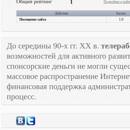
Общий рейтинг
1
Подробнее о рейт
Действие
Баллы
Посещение сайта
1.0
До середины 90-х гг.
XX
в.
телераб
возможностей для активного развит
спонсорские деньги не могли сущес
массовое распространение Интерне
финансовая поддержка администрат
процесс.