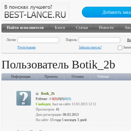
Добавить зака
Найти исполнителя
Блоги
Статьи
Новости
Ак
Логин:
Пароль:
Регистрация
Забыли пароль?
Запо
Пользователь Botik_2b
Информация
Проекты
Отзывы
Рейтинг
Botik_2b
Рейтинг:
4
0(0)
/0(0)/
0(0)
Свободен
, был на сайте 13.03.2013 12:11
Просмотров:
41
Дата регистрации:
06.03.2013
На сайте:
13 года 5 месяцев 3 дней