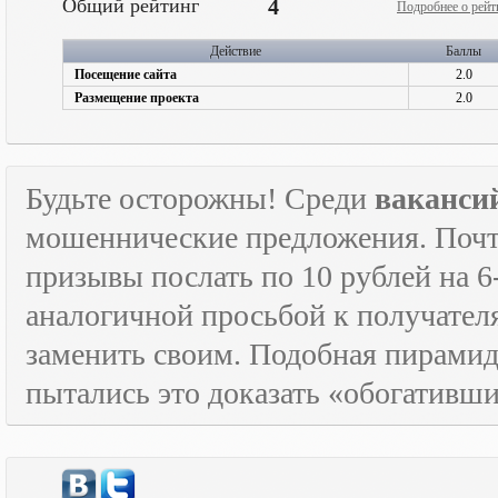
Общий рейтинг
4
Подробнее о рейт
Действие
Баллы
Посещение сайта
2.0
Размещение проекта
2.0
Будьте осторожны! Среди
ваканси
мошеннические предложения. Почти
призывы послать по 10 рублей на 6
аналогичной просьбой к получателя
заменить своим. Подобная пирамида
пытались это доказать «обогативш