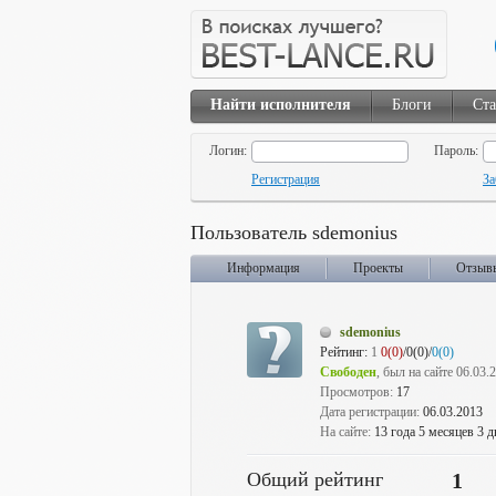
Найти исполнителя
Блоги
Ста
Логин:
Пароль:
Регистрация
За
Пользователь sdemonius
Информация
Проекты
Отзыв
sdemonius
Рейтинг:
1
0(0)
/0(0)/
0(0)
Свободен
, был на сайте 06.03.
Просмотров:
17
Дата регистрации:
06.03.2013
На сайте:
13 года 5 месяцев 3 д
Общий рейтинг
1