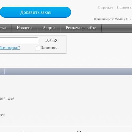
О проекте
Пользоват
Добавить заказ
Фрилансеров:
25640
(+0)
тьи
Новости
Акции
Реклама на сайте
были пароль?
Запомнить
2013 14:46
ней