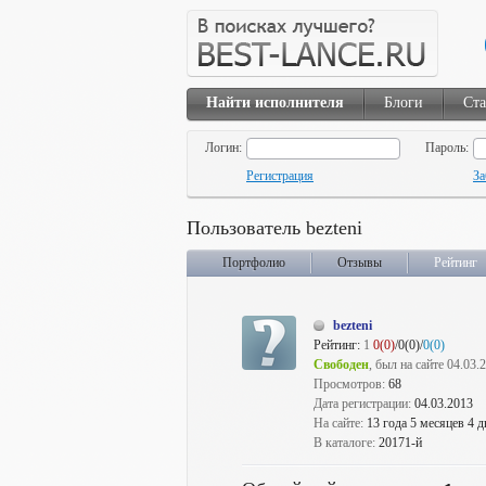
Найти исполнителя
Блоги
Ста
Логин:
Пароль:
Регистрация
За
Пользователь bezteni
Портфолио
Отзывы
Рейтинг
bezteni
Рейтинг:
1
0(0)
/0(0)/
0(0)
Свободен
, был на сайте 04.03.
Просмотров:
68
Дата регистрации:
04.03.2013
На сайте:
13 года 5 месяцев 4 д
В каталоге:
20171-й