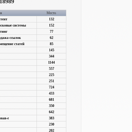
18989
ия
Место
нтент
132
исковые системы
152
стинг
77
одажа ссылок
62
мещение статей
85
145
344
1144
557
225
251
724
433
681
350
642
знав-е
383
230
202