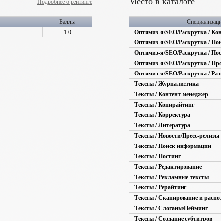
Место в каталоге
Подробнее о рейтинге
Баллы
Специализац
1.0
Оптимиз-я/SEO/Раскрутка / Ко
Оптимиз-я/SEO/Раскрутка / По
Оптимиз-я/SEO/Раскрутка / По
Оптимиз-я/SEO/Раскрутка / Пр
Оптимиз-я/SEO/Раскрутка / Раз
Тексты / Журналистика
Тексты / Контент-менеджер
Тексты / Копирайтинг
Тексты / Корректура
Тексты / Литература
Тексты / Новости/Пресс-релизы
Тексты / Поиск информации
Тексты / Постинг
Тексты / Редактирование
Тексты / Рекламные тексты
Тексты / Рерайтинг
Тексты / Сканирование и распо
Тексты / Слоганы/Нейминг
Тексты / Создание субтитров