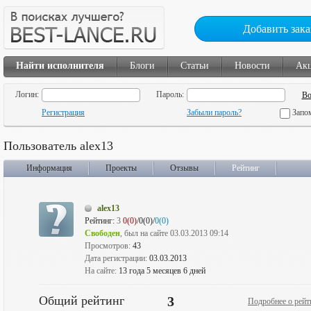
Добавить зака
Найти исполнителя
Блоги
Статьи
Новости
Ак
Логин:
Пароль:
Регистрация
Забыли пароль?
Запо
Пользователь alex13
Информация
Проекты
Отзывы
Рейтинг
alex13
Рейтинг:
3
0(0)
/0(0)/
0(0)
Свободен
, был на сайте 03.03.2013 09:14
Просмотров:
43
Дата регистрации:
03.03.2013
На сайте:
13 года 5 месяцев 6 дней
Общий рейтинг
3
Подробнее о рейт