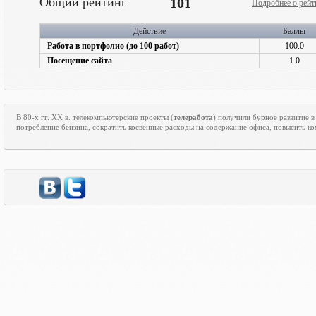
Общий рейтинг
101
Подробнее о рейт
Действие
Баллы
Работа в портфолио (до 100 работ)
100.0
Посещение сайта
1.0
В 80-х гг.
XX
в. телекомпьютерские проекты (
телеработа
) получили бурное развитие в
потребление бензина, сократить косвенные расходы на содержание офиса, повысить ко