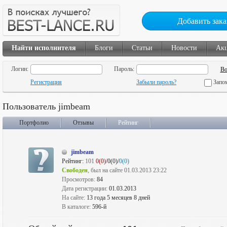
Добавить зака
Найти исполнителя
Блоги
Статьи
Новости
Ак
Логин:
Пароль:
Регистрация
Забыли пароль?
Запо
Пользователь jimbeam
Портфолио
Отзывы
Рейтинг
jimbeam
Рейтинг:
101
0(0)
/0(0)/
0(0)
Свободен
, был на сайте 01.03.2013 23:22
Просмотров:
84
Дата регистрации:
01.03.2013
На сайте:
13 года 5 месяцев 8 дней
В каталоге:
596-й