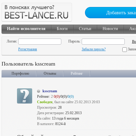
Добавить зака
Найти исполнителя
Блоги
Статьи
Новости
Ак
Логин:
Пароль:
Регистрация
Забыли пароль?
Запо
Пользователь ksscream
Портфолио
Отзывы
Рейтинг
ksscream
Рейтинг:
2
0(0)
/0(0)/
0(0)
Свободен
, был на сайте 25.02.2013 20:03
Просмотров:
28
Дата регистрации:
25.02.2013
На сайте:
13 года 6 месяцев
В каталоге:
8124-й