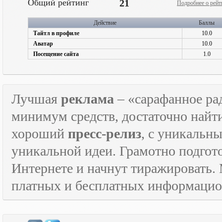
Общий рейтинг
21
Подробнее о рейт
Действие
Баллы
Тайтл в профиле
10.0
Аватар
10.0
Посещение сайта
1.0
Лучшая
реклама
– «сарафанное рад
минимум средств, достаточно найт
хороший
пресс-релиз
, с уникаль
уникальной идеи. Грамотно подго
Интернете и начнут тиражировать. 
платных и бесплатных информаци