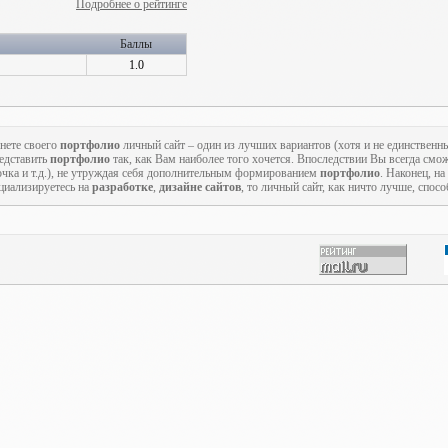
Подробнее о рейтинге
Баллы
1.0
нете своего
портфолио
личный сайт – один из лучших вариантов (хотя и не единственн
редставить
портфолио
так, как Вам наиболее того хочется. Впоследствии Вы всегда смож
точка и т.д.), не утруждая себя дополнительным формированием
портфолио
. Наконец, на
циализируетесь на
разработке
,
дизайне сайтов
, то личный сайт, как ничто лучше, спос