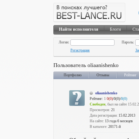
Найти исполнителя
Блоги
Ста
Логин:
Пароль:
Регистрация
За
Пользователь oliaanishenko
Портфолио
Отзывы
Рейтинг
oliaanishenko
Рейтинг:
1
0(0)
/0(0)/
0(0)
Свободен
, был на сайте 15.02.
Просмотров:
21
Дата регистрации:
15.02.2013
На сайте:
13 года 6 месяцев
В каталоге:
20171-й