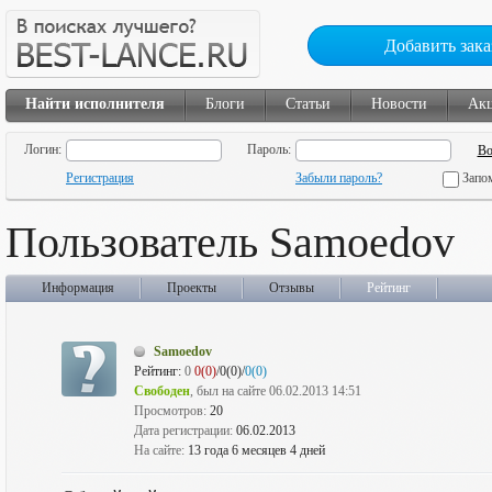
Добавить зака
Найти исполнителя
Блоги
Статьи
Новости
Ак
Логин:
Пароль:
Регистрация
Забыли пароль?
Запо
Пользователь Samoedov
Информация
Проекты
Отзывы
Рейтинг
Samoedov
Рейтинг:
0
0(0)
/0(0)/
0(0)
Свободен
, был на сайте 06.02.2013 14:51
Просмотров:
20
Дата регистрации:
06.02.2013
На сайте:
13 года 6 месяцев 4 дней