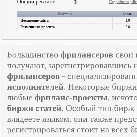
Общий рейтинг
3
Подробнее о рейт
Действие
Баллы
Посещение сайта
1.0
Размещение проекта
2.0
Большинство
фрилансеров
свои 
получают, зарегистрировавшись 
фрилансеров
- специализирован
исполнителей
. Некоторые биржи
любые
фриланс-проекты
, некот
биржи статей
. Особый тип бирж 
владеете языком, они также предс
регистрироваться стоит на всех 