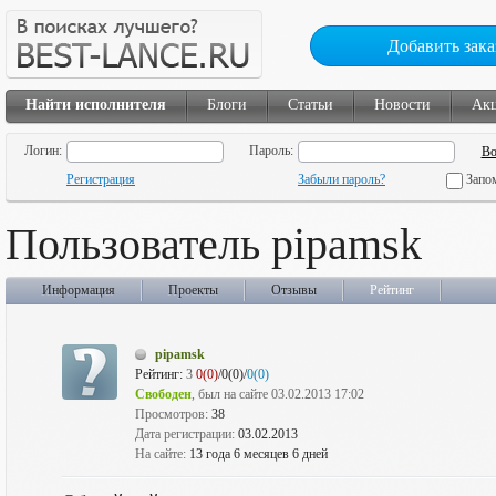
Добавить зака
Найти исполнителя
Блоги
Статьи
Новости
Ак
Логин:
Пароль:
Регистрация
Забыли пароль?
Запо
Пользователь pipamsk
Информация
Проекты
Отзывы
Рейтинг
pipamsk
Рейтинг:
3
0(0)
/0(0)/
0(0)
Свободен
, был на сайте 03.02.2013 17:02
Просмотров:
38
Дата регистрации:
03.02.2013
На сайте:
13 года 6 месяцев 6 дней