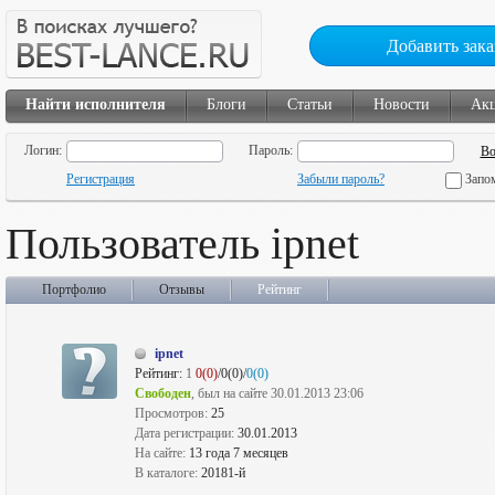
Добавить зака
Найти исполнителя
Блоги
Статьи
Новости
Ак
Логин:
Пароль:
Регистрация
Забыли пароль?
Запо
Пользователь ipnet
Портфолио
Отзывы
Рейтинг
ipnet
Рейтинг:
1
0(0)
/0(0)/
0(0)
Свободен
, был на сайте 30.01.2013 23:06
Просмотров:
25
Дата регистрации:
30.01.2013
На сайте:
13 года 7 месяцев
В каталоге:
20181-й