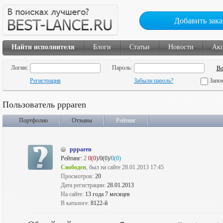
Добавить зака
Найти исполнителя
Блоги
Статьи
Новости
Ак
Логин:
Пароль:
Регистрация
Забыли пароль?
Запо
Пользователь ppparen
Портфолио
Отзывы
Рейтинг
ppparen
Рейтинг:
2
0(0)
/0(0)/
0(0)
Свободен
, был на сайте 28.01.2013 17:45
Просмотров:
20
Дата регистрации:
28.01.2013
На сайте:
13 года 7 месяцев
В каталоге:
8122-й