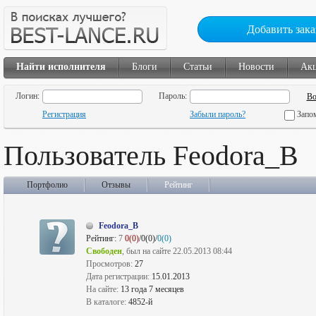
Добавить зака
Найти исполнителя
Блоги
Статьи
Новости
Ак
Логин:
Пароль:
Регистрация
Забыли пароль?
Запо
Пользователь Feodora_B
Портфолио
Отзывы
Рейтинг
Feodora_B
Рейтинг:
7
0(0)
/0(0)/
0(0)
Свободен
, был на сайте 22.05.2013 08:44
Просмотров:
27
Дата регистрации:
15.01.2013
На сайте:
13 года 7 месяцев
В каталоге:
4852-й