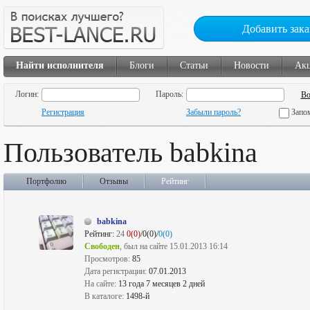
Добавить зака
Найти исполнителя
Блоги
Статьи
Новости
Ак
Логин:
Пароль:
Регистрация
Забыли пароль?
Запо
Пользователь babkina
Портфолио
Отзывы
Рейтинг
babkina
Рейтинг:
24
0(0)
/0(0)/
0(0)
Свободен
, был на сайте 15.01.2013 16:14
Просмотров:
85
Дата регистрации:
07.01.2013
На сайте:
13 года 7 месяцев 2 дней
В каталоге:
1498-й