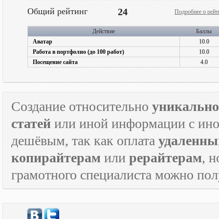
Общий рейтинг
24
Подробнее о рейт
Действие
Баллы
Аватар
10.0
Работа в портфолио (до 100 работ)
10.0
Посещение сайта
4.0
Создание относительно
уникально
статей
или иной информации с инос
дешёвым, так как оплата
удаленны
копирайтерам
или
рерайтерам
, 
грамотного специалиста можно по