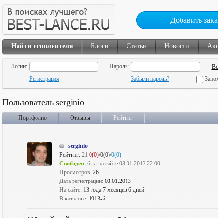
Добавить зака
Найти исполнителя
Блоги
Статьи
Новости
Ак
Логин:
Пароль:
Регистрация
Забыли пароль?
Запо
Пользователь serginio
Портфолио
Отзывы
Рейтинг
serginio
Рейтинг:
21
0(0)
/0(0)/
0(0)
Свободен
, был на сайте 03.01.2013 22:00
Просмотров:
26
Дата регистрации:
03.01.2013
На сайте:
13 года 7 месяцев 6 дней
В каталоге:
1913-й