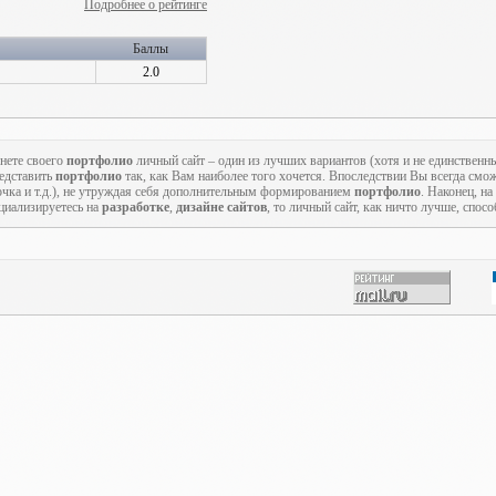
Подробнее о рейтинге
Баллы
2.0
нете своего
портфолио
личный сайт – один из лучших вариантов (хотя и не единственн
редставить
портфолио
так, как Вам наиболее того хочется. Впоследствии Вы всегда смож
точка и т.д.), не утруждая себя дополнительным формированием
портфолио
. Наконец, на
циализируетесь на
разработке
,
дизайне сайтов
, то личный сайт, как ничто лучше, спос