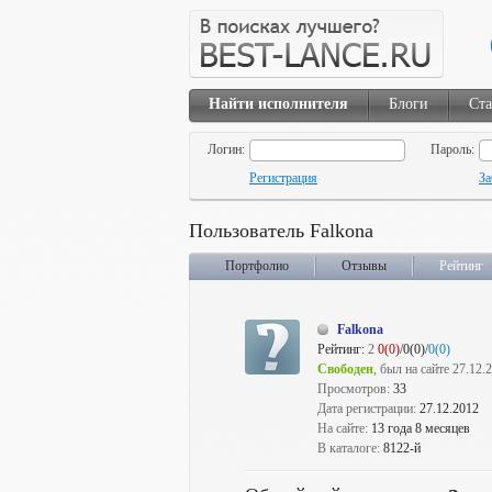
Найти исполнителя
Блоги
Ста
Логин:
Пароль:
Регистрация
За
Пользователь Falkona
Портфолио
Отзывы
Рейтинг
Falkona
Рейтинг:
2
0(0)
/0(0)/
0(0)
Свободен
, был на сайте 27.12.
Просмотров:
33
Дата регистрации:
27.12.2012
На сайте:
13 года 8 месяцев
В каталоге:
8122-й