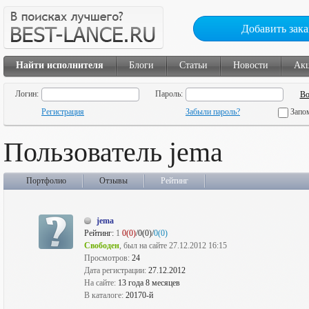
Добавить зака
Найти исполнителя
Блоги
Статьи
Новости
Ак
Логин:
Пароль:
Регистрация
Забыли пароль?
Запо
Пользователь jema
Портфолио
Отзывы
Рейтинг
jema
Рейтинг:
1
0(0)
/0(0)/
0(0)
Свободен
, был на сайте 27.12.2012 16:15
Просмотров:
24
Дата регистрации:
27.12.2012
На сайте:
13 года 8 месяцев
В каталоге:
20170-й