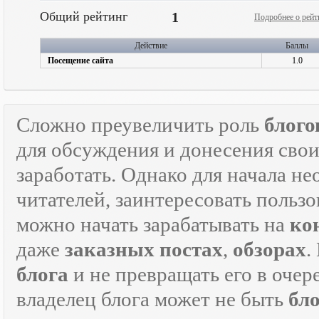
Общий рейтинг
1
Подробнее о рейт
Действие
Баллы
Посещение сайта
1.0
Сложно преувеличить роль
блого
для обсуждения и донесения свои
заработать. Однако для начала н
читателей, заинтересовать пользо
можно начать зарабатывать на
ко
даже
заказных постах
,
обзорах
.
блога
и не превращать его в оче
владелец блога может не быть
бл