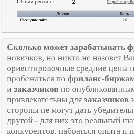
Общий рейтинг
2
Подробнее о рейт
Действие
Баллы
Посещение сайта
2.0
Сколько может зарабатывать ф
новичков, но никто не назовет В
ориентировочные средние цены на
пробежаться по
фриланс-биржа
и
заказчиков
по опубликованным
привлекательны для
заказчиков
н
стороны не могут дать убедитель
другой - для них это реальный ш
конкурентов, набраться опыта и