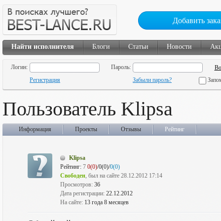
Добавить зака
Найти исполнителя
Блоги
Статьи
Новости
Ак
Логин:
Пароль:
Регистрация
Забыли пароль?
Запо
Пользователь Klipsa
Информация
Проекты
Отзывы
Рейтинг
Klipsa
Рейтинг:
7
0(0)
/0(0)/
0(0)
Свободен
, был на сайте 28.12.2012 17:14
Просмотров:
36
Дата регистрации:
22.12.2012
На сайте:
13 года 8 месяцев