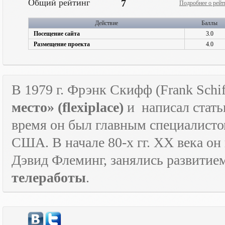
Общий рейтинг
7
Подробнее о рейт
Действие
Баллы
Посещение сайта
3.0
Размещение проекта
4.0
В 1979 г. Фрэнк Скифф (Frank Schif
место» (
flexiplace
)
и
написал стать
время он был главным специалист
США. В начале 80-х гг.
XX
века он
Дэвид Флеминг, занялись развитие
телеработы
.