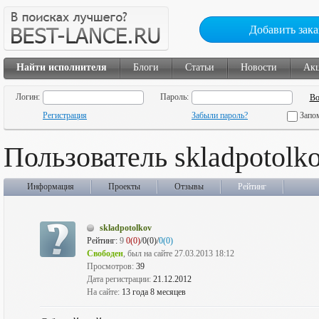
Добавить зака
Найти исполнителя
Блоги
Статьи
Новости
Ак
Логин:
Пароль:
Регистрация
Забыли пароль?
Запо
Пользователь skladpotolk
Информация
Проекты
Отзывы
Рейтинг
skladpotolkov
Рейтинг:
9
0(0)
/0(0)/
0(0)
Свободен
, был на сайте 27.03.2013 18:12
Просмотров:
39
Дата регистрации:
21.12.2012
На сайте:
13 года 8 месяцев