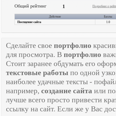
Общий рейтинг
1
Подробнее о рейт
Действие
Баллы
Посещение сайта
1.0
Сделайте свое
портфолио
красив
для просмотра. В
портфолио
важн
Стоит заранее обдумать его офор
текстовые работы
по одной узко
наиболее удачные тексты - пофай
например,
создание сайта
или по
лучше всего просто привести кра
ссылку на сайт. Если же у Вас дос