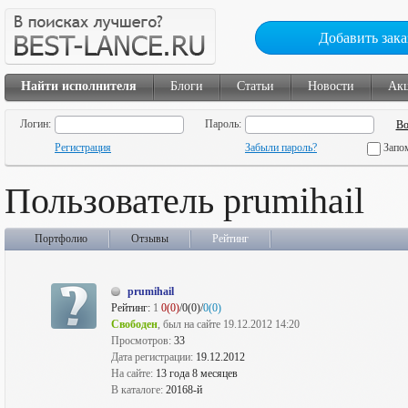
Добавить зака
Найти исполнителя
Блоги
Статьи
Новости
Ак
Логин:
Пароль:
Регистрация
Забыли пароль?
Запо
Пользователь prumihail
Портфолио
Отзывы
Рейтинг
prumihail
Рейтинг:
1
0(0)
/0(0)/
0(0)
Свободен
, был на сайте 19.12.2012 14:20
Просмотров:
33
Дата регистрации:
19.12.2012
На сайте:
13 года 8 месяцев
В каталоге:
20168-й