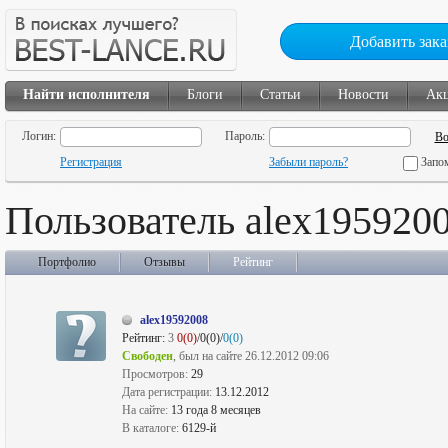
Добавить зака
Найти исполнителя
Блоги
Статьи
Новости
Ак
Логин:
Пароль:
Регистрация
Забыли пароль?
Запо
Пользователь alex195920
Портфолио
Отзывы
Рейтинг
alex19592008
Рейтинг:
3
0(0)
/0(0)/
0(0)
Свободен
, был на сайте 26.12.2012 09:06
Просмотров:
29
Дата регистрации:
13.12.2012
На сайте:
13 года 8 месяцев
В каталоге:
6129-й