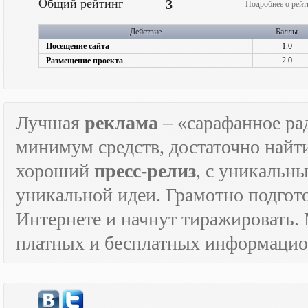
Общий рейтинг
3
Подробнее о рейт
Действие
Баллы
Посещение сайта
1.0
Размещение проекта
2.0
Лучшая
реклама
– «сарафанное рад
минимум средств, достаточно найт
хороший
пресс-релиз
, с уникаль
уникальной идеи. Грамотно подго
Интернете и начнут тиражировать. 
платных и бесплатных информаци