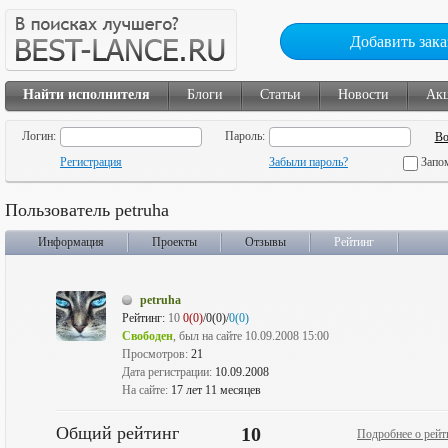
Добавить зака
Найти исполнителя
Блоги
Статьи
Новости
Ак
Логин:
Пароль:
Регистрация
Забыли пароль?
Запо
Пользователь petruha
Информация
Проекты
Отзывы
Рейтинг
petruha
Рейтинг:
10
0(0)
/0(0)/
0(0)
Свободен
, был на сайте 10.09.2008 15:00
Просмотров:
21
Дата регистрации:
10.09.2008
На сайте:
17 лет 11 месяцев
Общий рейтинг
10
Подробнее о рейт