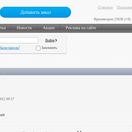
О проекте
Пользоват
Добавить заказ
Фрилансеров:
25636
(+0)
тьи
Новости
Акции
Реклама на сайте
были пароль?
Запомнить
2012 09:57
ней