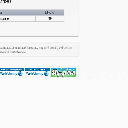
2490
ия
Место
знав-е
80
ральных агентствах страны, через 4 года одобрение
ельские программы.