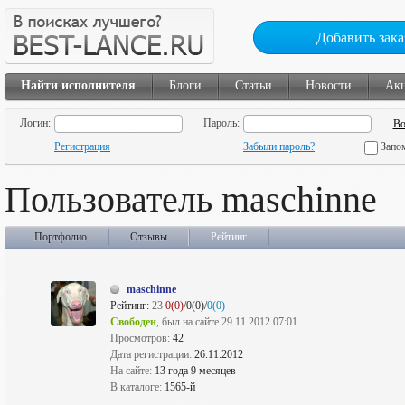
Добавить зака
Найти исполнителя
Блоги
Статьи
Новости
Ак
Логин:
Пароль:
Регистрация
Забыли пароль?
Запо
Пользователь maschinne
Портфолио
Отзывы
Рейтинг
maschinne
Рейтинг:
23
0(0)
/0(0)/
0(0)
Свободен
, был на сайте 29.11.2012 07:01
Просмотров:
42
Дата регистрации:
26.11.2012
На сайте:
13 года 9 месяцев
В каталоге:
1565-й