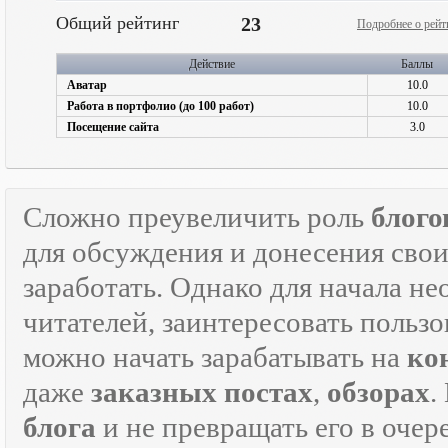
Общий рейтинг
23
Подробнее о рейт
Действие
Баллы
Аватар
10.0
Работа в портфолио (до 100 работ)
10.0
Посещение сайта
3.0
Сложно преувеличить роль
блого
для обсуждения и донесения свои
заработать. Однако для начала н
читателей, заинтересовать пользо
можно начать зарабатывать на
ко
даже
заказных постах
,
обзорах
.
блога
и не превращать его в оче