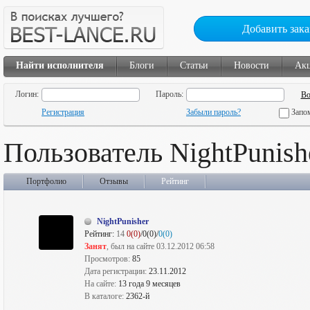
Добавить зака
Найти исполнителя
Блоги
Статьи
Новости
Ак
Логин:
Пароль:
Регистрация
Забыли пароль?
Запо
Пользователь NightPunish
Портфолио
Отзывы
Рейтинг
NightPunisher
Рейтинг:
14
0(0)
/0(0)/
0(0)
Занят
, был на сайте 03.12.2012 06:58
Просмотров:
85
Дата регистрации:
23.11.2012
На сайте:
13 года 9 месяцев
В каталоге:
2362-й