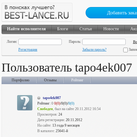
Добавить зака
Найти исполнителя
Блоги
Статьи
Новости
Ак
Логин:
Пароль:
Регистрация
Забыли пароль?
Запо
Пользователь tapo4ek007
Портфолио
Отзывы
Рейтинг
tapo4ek007
Рейтинг:
0
0(0)
/0(0)/
0(0)
Свободен
, был на сайте 20.11.2012 16:54
Просмотров:
24
Дата регистрации:
20.11.2012
На сайте:
13 года 9 месяцев
В каталоге:
25641-й