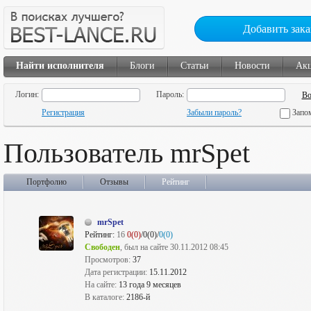
Добавить зака
Найти исполнителя
Блоги
Статьи
Новости
Ак
Логин:
Пароль:
Регистрация
Забыли пароль?
Запо
Пользователь mrSpet
Портфолио
Отзывы
Рейтинг
mrSpet
Рейтинг:
16
0(0)
/0(0)/
0(0)
Свободен
, был на сайте 30.11.2012 08:45
Просмотров:
37
Дата регистрации:
15.11.2012
На сайте:
13 года 9 месяцев
В каталоге:
2186-й