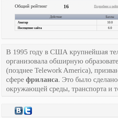
Общий рейтинг
16
Подробнее о рейт
Действие
Баллы
Аватар
10.0
Посещение сайта
6.0
В 1995 году в США крупнейшая т
организовала обширную образова
(позднее
Telework
America
), призв
сфере
фриланса
. Это было сделан
окружающей среды, транспорта и то