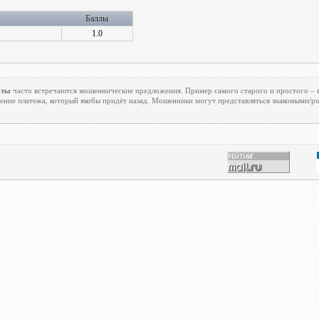
Баллы
1.0
оты
часто встречаются мошеннические предложения. Пример самого старого и простого – в
ение платежа, который якобы придёт назад. Мошенники могут представляться знакомыми/р