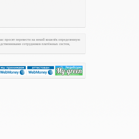
ас просят перевести на некий кошелёк определенную
одственниками сотрудников платёжных систем,