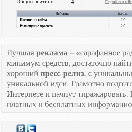
Общий рейтинг
4
Подробнее о рейт
Действие
Баллы
Посещение сайта
2.0
Размещение проекта
2.0
Лучшая
реклама
– «сарафанное рад
минимум средств, достаточно найт
хороший
пресс-релиз
, с уникаль
уникальной идеи. Грамотно подго
Интернете и начнут тиражировать. 
платных и бесплатных информаци