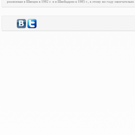
реализован в Швеции в 1982 г. и в Швейцарии в 1985 г., к этому же году окончательн