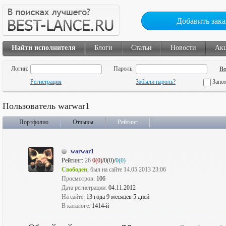
Добавить зака
Найти исполнителя
Блоги
Статьи
Новости
Ак
Логин:
Пароль:
Регистрация
Забыли пароль?
Запо
Пользователь warwar1
Портфолио
Отзывы
Рейтинг
warwar1
Рейтинг:
26
0(0)
/0(0)/
0(0)
Свободен
, был на сайте 14.05.2013 23:06
Просмотров:
106
Дата регистрации:
04.11.2012
На сайте:
13 года 9 месяцев 5 дней
В каталоге:
1414-й